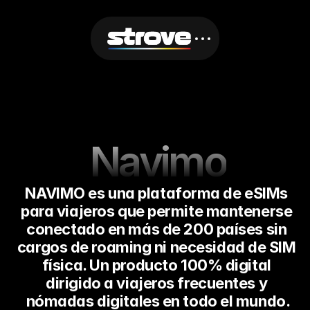
Navimo
Volver al Incio
NAVIMO es una plataforma de eSIMs 
para viajeros que permite mantenerse 
conectado en más de 200 países sin 
cargos de roaming ni necesidad de SIM 
Menu
Social Media
física. Un producto 100% digital 
Inicio
Instagram
Quiénes somos?
dirigido a viajeros frecuentes y 
Proyectos
nómadas digitales en todo el mundo.
Contacto